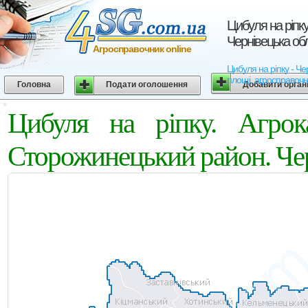
Цибуля на ріпк
Чернівецька об
Агросправочник online
Цибуля на ріпку - Че
площі, агросправочн
Головна
Подати оголошення
Добавити орган
Цибуля на ріпку. Агро
Сторожинецький район. Чер