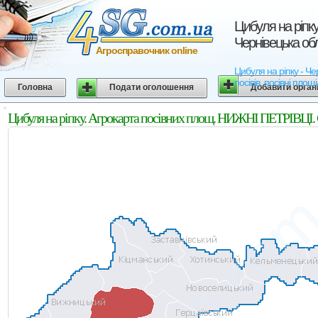
Цибуля на ріпк
Чернівецька об
Агросправочник online
Цибуля на ріпку - Ч
посівів, посівні площ
Головна
Подати оголошення
Добавити орган
Цибуля на ріпку. Агрокарта посівних площ. НИЖНІ ПЕТРІВЦІ. 