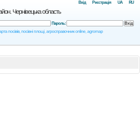
Вхід
Реєстрація
UA
RU
йон. Чернівецька область
Пароль:
Вхід
та посівів, посівні площі, агросправочник online, agromap