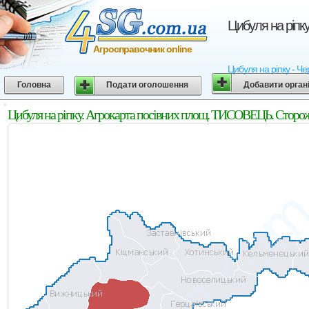
Цибуля на ріпк
Агросправочник online
Цибуля на ріпку - Че
Головна
Подати оголошення
Добавити орган
Цибуля на ріпку. Агрокарта посівних площ. ТИСОВЕЦЬ. Сторож