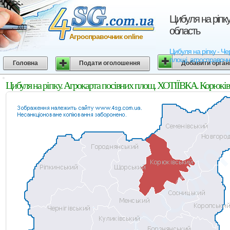
Цибуля на ріпку
область
Агросправочник online
Цибуля на ріпку - Чер
площі, агросправочн
Головна
Подати оголошення
Добавити орган
Цибуля на ріпку. Агрокарта посівних площ. ХОТІЇВКА. Корюківс