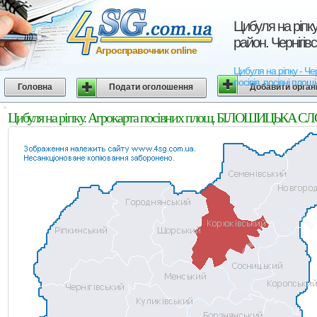
Цибуля на ріп
район. Чернігів
Агросправочник online
Цибуля на ріпку - Ч
посівів, посівні площ
Головна
Подати оголошення
Добавити орган
Цибуля на ріпку. Агрокарта посівних площ. БІЛОШИЦЬКА СЛО