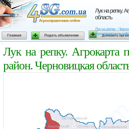
Лук на репку. 
область
Агросправочник online
Лук на репку - Черн
агросправочник onli
Главная
Подать объявление
Добавить орга
Лук на репку. Агрокарта
район. Черновицкая област