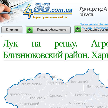
Лук на репку. 
область
Агросправочник online
Лук на репку - Харь
площади, агросправо
Главная
Подать объявление
Добавить орга
Лук на репку. Агро
Близнюковский район. Харь