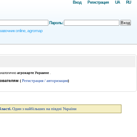
Вход
Регистрация
UA
RU
Пароль:
Вход
равочник online, agromap
аналогично
агрокарте Украине
.
зователям
Регистрация / авторизация
(
)
бласті.
Один з найбільших на півдні України