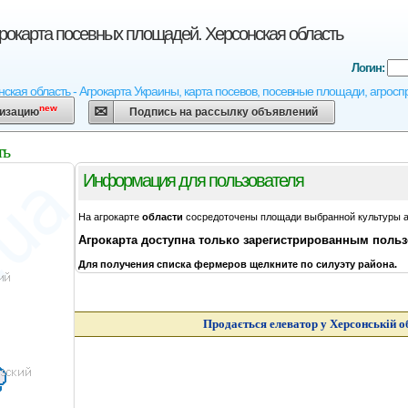
Агрокарта посевных площадей. Херсонская область
Логин:
онская область - Агрокарта Украины, карта посевов, посевные площади, агросп
new
низацию
Подпись на рассылку объявлений
ть
Информация для пользователя
На агрокарте
области
сосредоточены площади выбранной культуры 
Агрокарта
доступна только зарегистрированным поль
Для получения списка фермеров щелкните по силуэту района.
Продається елеватор у Херсонській о