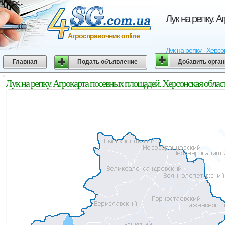
Лук на репку. 
Агросправочник online
Лук на репку - Херс
Главная
Подать объявление
Добавить орга
Лук на репку. Агрокарта посевных площадей. Херсонская облас