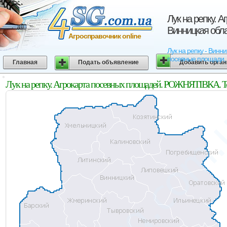
Лук на репку.
Винницкая обл
Агросправочник online
Лук на репку - Винн
посевные площади, 
Главная
Подать объявление
Добавить орга
Лук на репку. Агрокарта посевных площадей. РОЖНЯТІВКА. Т