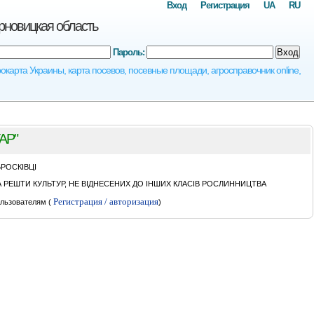
Вход
Регистрация
UA
RU
овицкая область
Пароль:
Вход
та Украины, карта посевов, посевные площади, агросправочник online,
АР"
БРОСКІВЦІ
РЕШТИ КУЛЬТУР, НЕ ВІДНЕСЕНИХ ДО ІНШИХ КЛАСІВ РОСЛИННИЦТВА
Регистрация / авторизация
льзователям (
)