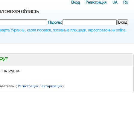
Вход
Регистрация
UA
RU
говская область
Пароль:
Вход
рта Украины, карта посевов, посевные площади, агросправочник online,
РИ"
ІНА БУД. 94
Регистрация / авторизация
ователям (
)