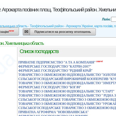
у. Агрокарта посівних площ. Теофіпольський район. Хмельни
Логін:
ельницька область - Теофіпольський район - Агрокарта України, карта посівів, п
new
ізацію
Підписатися на розсилку оголошень
йон. Хмельницька область
Список господарств
овочі
ПРИВАТНЕ ПIДПРИЄМСТВО "А ТА А КОМПАНIЯ"
ФЕРМЕРСЬКЕ ГОСПОДАРСТВО "КАТРIН-2007"
ФЕРМЕРСЬКЕ ГОСПОДАРСТВО "РIДНИЙ КРАЙ"
ТОВАРИСТВО З ОБМЕЖЕНОЮ ВIДПОВIДАЛЬНIСТЮ "ЗОЛОТИ
СIЛЬСЬКОГОСПОДАРСЬКИЙ ВИРОБНИЧИЙ КООПЕРАТИВ "КУ
ТОВАРИСТВО З ОБМЕЖЕНОЮ ВІДПОВІДАЛЬНІСТЮ "ЗІМЕРТ
ФЕРМЕРСЬКЕ ГОСПОДАРСТВО "БОГАЧ"
ТОВАРИСТВО З ОБМЕЖЕНОЮ ВІДПОВІДАЛЬНІСТЮ "СТАРТ"
ТОВАРИСТВО З ОБМЕЖЕНОЮ ВIДПОВIДАЛЬНIСТЮ " РIДНА 
СІЛЬСЬКОГОСПОДАРСЬКЕ ТОВАРИСТВО З ОБМЕЖЕНОЮ ВІД
ТОВАРИСТВО З ОБМЕЖЕНОЮ ВІДПОВІДАЛЬНІСТЮ "УРОЖА
СIЛЬСЬКОГОСПОДАРСЬКЕ ТОВАРИСТВО З ОБМЕЖЕНОЮ ВIД
ПРИВАТНА АГРОФІРМА "НОВОІВАНІВСЬКА"