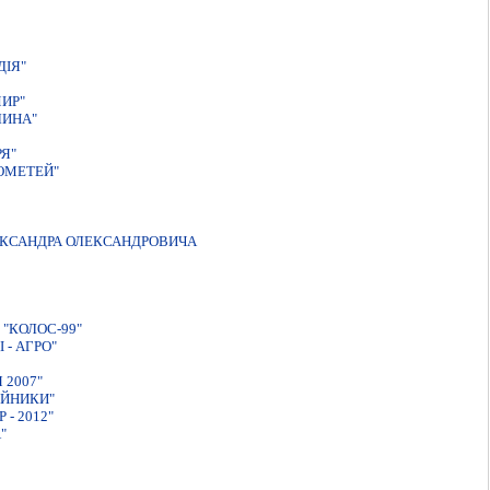
ДІЯ"
ИР"
ЛИНА"
Я"
ОМЕТЕЙ"
ЕКСАНДРА ОЛЕКСАНДРОВИЧА
"КОЛОС-99"
- АГРО"
 2007"
IЙНИКИ"
- 2012"
"