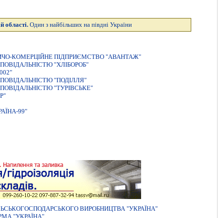
й області.
Один з найбільших на півдні України
ИЧО-КОМЕРЦIЙНЕ ПIДПРИЄМСТВО "АВАНТАЖ"
ПОВIДАЛЬНIСТЮ "ХЛIБОРОБ"
002"
ПОВІДАЛЬНІСТЮ "ПОДІЛЛЯ"
ПОВІДАЛЬНІСТЮ "ТУРІВСЬКЕ"
Р"
АЇНА-99"
ЬСЬКОГОСПОДАРСЬКОГО ВИРОБНИЦТВА "УКРАЇНА"
МА "УКРАЇНА"