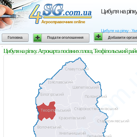
Цибуля на ріпк
Агросправочник online
Цибуля на ріпку - Хм
Головна
Подати оголошення
Добавити орган
Цибуля на ріпку. Агрокарта посівних площ. Теофіпольський ра