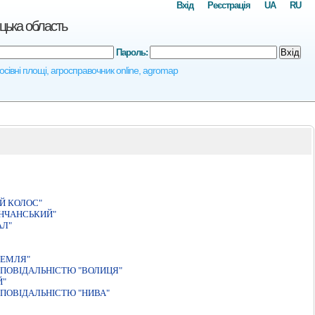
Вхід
Реєстрація
UA
RU
цька область
Пароль:
Вхід
осівні площі, агросправочник online, agromap
Й КОЛОС"
НЧАНСЬКИЙ"
АЛ"
ЗЕМЛЯ"
ПОВІДАЛЬНІСТЮ "ВОЛИЦЯ"
Й"
ПОВIДАЛЬНIСТЮ "НИВА"