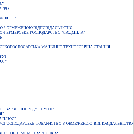
Ь"
АГРО"
ЖНIСТЬ"
О З ОБМЕЖЕНОЮ ВІДПОВІДАЛЬНІСТЮ
О ФЕРМЕРСЬКЕ ГОСПОДАРСТВО "ЛЮДМИЛА"
Ь"
ЛЬСЬКОГОСПОДАРСЬКА МАШИННО-ТЕХНОЛОГIЧНА СТАНЦIЯ
БУТ"
ОТ"
ИСТВА "ЗЕРНОПРОДУКТ МХП"
Я"
7 ПЛЮС"
ЬКОГОСПОДАРСЬКЕ ТОВАРИСТВО З ОБМЕЖЕНОЮ ВIДПОВIДАЛЬНIСТЮ
ЬКОГО ПIДПРИЄМСТВА "ПОЛКВА"