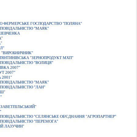
О ФЕРМЕРСЬКЕ ГОСПОДАРСТВО "ПОЛЯНА"
ПОВIДАЛЬНIСТЮ "МАЯК"
.ШЕВЧЕНКА
А"
"
Л"
 "ВИРОБНИЧНИК"
ТЯНТИНIВСЬКА "ЗЕРНОПРОДУКТ МХП"
ПОВIДАЛЬНIСТЮ "ВОЛИЦЯ"
ВКА 2007"
Т 2007"
 2001"
ПОВIДАЛЬНIСТЮ "МАЯК"
ПОВІДАЛЬНІСТЮ "ЛАН"
ИШ"
"
ІЗАВЕТПІЛЬСЬКИЙ"
"
ПОВІДАЛЬНІСТЮ "СЕЛЯНСЬКЕ ОБ'ЄДНАННЯ "АГРОПАРТНЕР"
ПОВІДАЛЬНІСТЮ "ПЕРЕМОГА"
Й ЛАЗУЧИН"