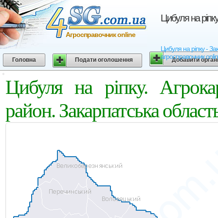
Цибуля на ріпку
Агросправочник online
Цибуля на ріпку - Зак
агросправочник onli
Головна
Подати оголошення
Добавити орган
Цибуля на ріпку. Агрока
район. Закарпатська област