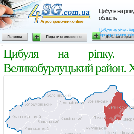
Цибуля на ріпку
область
Агросправочник online
Цибуля на ріпку - Ха
агросправочник onli
Головна
Подати оголошення
Добавити орган
Цибуля на ріпку. А
Великобурлуцький район. Х