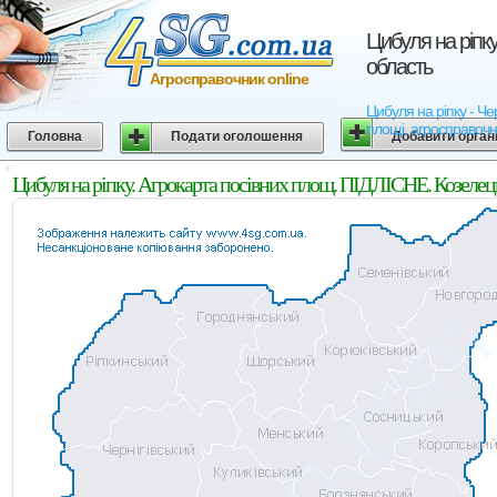
Цибуля на ріпку
область
Агросправочник online
Цибуля на ріпку - Чер
площі, агросправочн
Головна
Подати оголошення
Добавити орган
Цибуля на ріпку. Агрокарта посівних площ. ПІДЛІСНЕ. Козелець