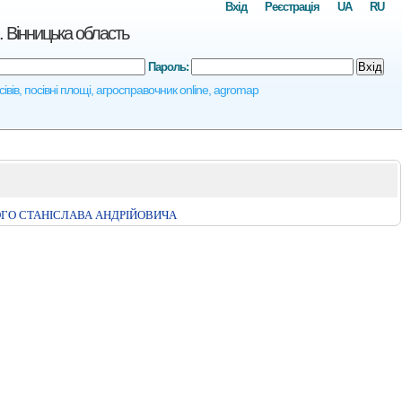
Вхід
Реєстрація
UA
RU
 Вінницька область
Пароль:
Вхід
івів, посівні площі, агросправочник online, agromap
ГО СТАНIСЛАВА АНДРIЙОВИЧА