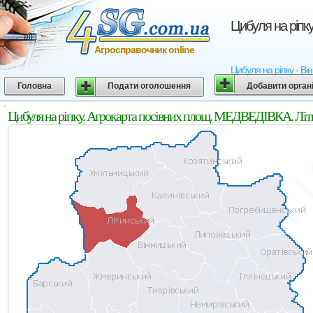
Цибуля на ріпк
Агросправочник online
Цибуля на ріпку - Ві
Головна
Подати оголошення
Добавити орган
Цибуля на ріпку. Агрокарта посівних площ. МЕДВЕДІВКА. Літи