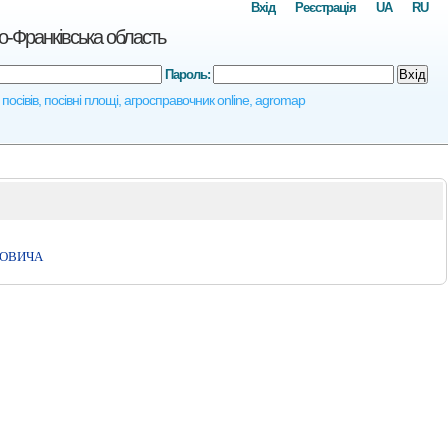
Вхід
Реєстрація
UA
RU
о-Франківська область
Пароль:
Вхід
посівів, посівні площі, агросправочник online, agromap
НОВИЧА