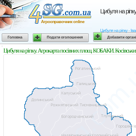
Цибуля на ріпку
Агросправочник online
Цибуля на ріпку - Ів
Головна
Подати оголошення
Добавити орган
Цибуля на ріпку. Агрокарта посівних площ. КОБАКИ. Косівський