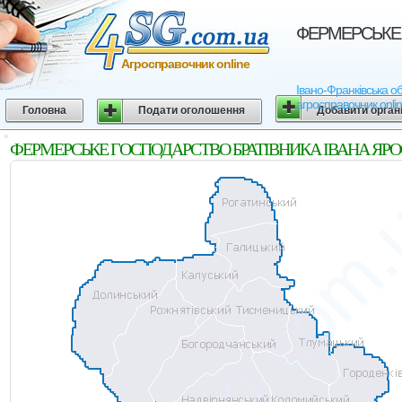
ФЕРМЕРСЬКЕ Г
Агросправочник online
Івано-Франківська 
агросправочник onli
Головна
Подати оголошення
Добавити орган
ФЕРМЕРСЬКЕ ГОСПОДАРСТВО БРАТIВНИКА IВАНА ЯРОСЛАВОВ