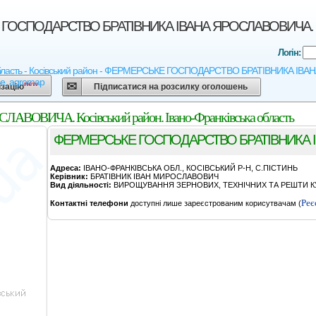
ОСПОДАРСТВО БРАТIВНИКА IВАНА ЯРОСЛАВОВИЧА. Косівс
Логін:
область - Косівський район - ФЕРМЕРСЬКЕ ГОСПОДАРСТВО БРАТIВНИКА IВАНА Я
ne, agromap
new
ізацію
Підписатися на розсилку оголошень
ИЧА. Косівський район. Івано-Франківська область
ФЕРМЕРСЬКЕ ГОСПОДАРСТВО БРАТIВНИКА 
Адреса:
IВАНО-ФРАНКIВСЬКА ОБЛ., КОСIВСЬКИЙ Р-Н, С.ПIСТИНЬ
Керівник:
БРАТIВНИК IВАН МИРОСЛАВОВИЧ
Вид діяльності:
ВИРОЩУВАННЯ ЗЕРНОВИХ, ТЕХНІЧНИХ ТА РЕШТИ КУ
Реє
Контактні телефони
доступні лише зареєстрованим корисутвачам (