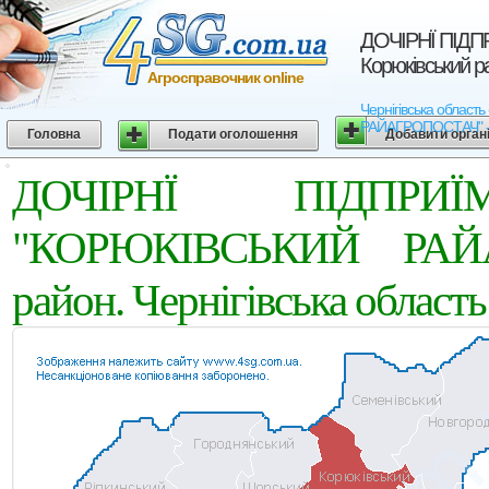
ДОЧIРНЇ ПIДП
Корюківський ра
Агросправочник online
Чернігівська облас
РАЙАГРОПОСТАЧ" - Аг
Головна
Подати оголошення
Добавити орган
ДОЧIРНЇ ПIДПР
"КОРЮКIВСЬКИЙ РАЙА
район. Чернігівська область