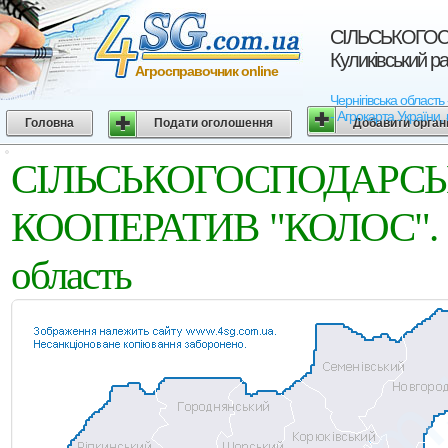
СIЛЬСЬКОГОС
Куликівський ра
Агросправочник online
Чернігівська обла
- Агрокарта України, 
Головна
Подати оголошення
Добавити орган
СIЛЬСЬКОГОСПОД
КООПЕРАТИВ "КОЛОС". Кул
область