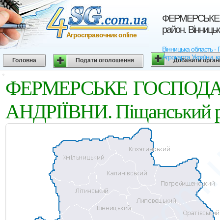
ФЕРМЕРСЬКЕ 
район. Вінниць
Агросправочник online
Вінницька область
Агрокарта України, к
Головна
Подати оголошення
Добавити орган
ФЕРМЕРСЬКЕ ГОСПОДА
АНДРIЇВНИ. Піщанський ра