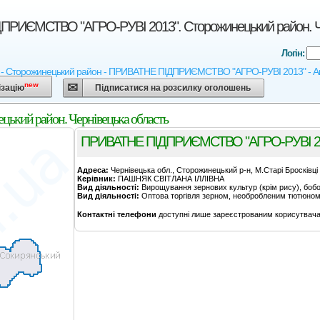
РИЄМСТВО "АГРО-РУВІ 2013". Сторожинецький район. Че
Логін:
 - Сторожинецький район - ПРИВАТНЕ ПІДПРИЄМСТВО "АГРО-РУВІ 2013" - Агрокар
new
ізацію
Підписатися на розсилку оголошень
ий район. Чернівецька область
ПРИВАТНЕ ПІДПРИЄМСТВО "АГРО-РУВІ 2
Адреса:
Чернівецька обл., Сторожинецький р-н, М.Старі Бросківці 
Керівник:
ПАШНЯК СВІТЛАНА ІЛЛІВНА
Вид діяльності:
Вирощування зернових культур (крім рису), бобов
Вид діяльності:
Оптова торгівля зерном, необробленим тютюном,
Контактні телефони
доступні лише зареєстрованим корисутвача