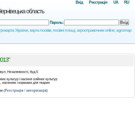
Вхід
Реєстрація
UA
RU
рнівецька область
Пароль:
Вхід
та України, карта посівів, посівні площі, агросправочник online, agromap
013"
вул. Незалежності, буд.5
их культур і насіння олійних культур
 насінням і кормами для тварин
Реєстрація / авторизація
м (
)