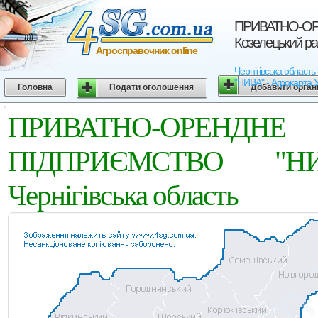
ПРИВАТНО-ОР
Козелецький рай
Агросправочник online
Чернігівська обла
"НИВА" - Агрокарта У
Головна
Подати оголошення
Добавити орган
ПРИВАТНО-ОРЕНДНЕ
ПІДПРИЄМСТВО "НИВ
Чернігівська область