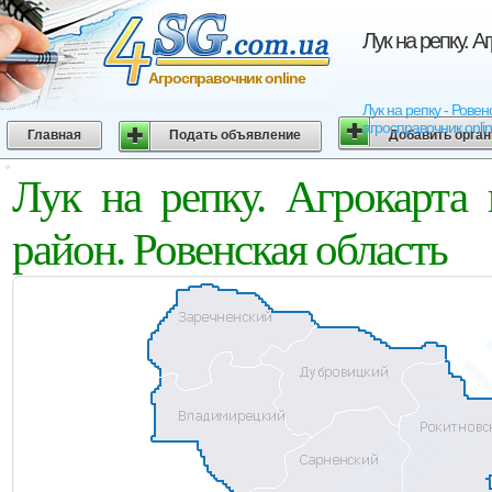
Лук на репку. 
Агросправочник online
Лук на репку - Рове
агросправочник onli
Главная
Подать объявление
Добавить орга
Лук на репку. Агрокарта
район. Ровенская область